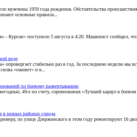
ло мужчины 1959 года рождения. Обстоятельства происшествия 
нают основные правила...
– Курган» поступило 5 августа в 4:20. Машинист сообщил, что п
вой воде
» опровергает стабильно раз в год. За последнюю неделю мы в
снова «оживет» и в...
евнований по боевому развертыванию
егодные, 49-е по счету, соревнования «Лучший караул в боевом
в в разных районах города
римеру, по улице Дзержинского в этом году ремонтируют 16 дв