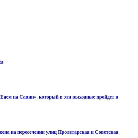
км
«Едем на Савин», который в эти выходные пройдет в
жена на пересечении улиц Пролетарская и Советская