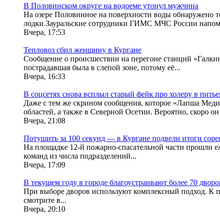
В Половинском округе на водоеме утонул мужчина
На озере Половинное на поверхности воды обнаружено те
лодки.Зауральские сотрудники ГИМС МЧС России напоми
Вчера, 17:53
Тепловоз сбил женщину в Кургане
Сообщение о происшествии на перегоне станций «Галкино 
пострадавшая была в слепой зоне, потому её...
Вчера, 16:33
В соцсетях снова всплыл старый фейк про холеру в питье
Даже с тем же скрином сообщения, которое «Лапша Медиа
областей, а также в Северной Осетии. Вероятно, скоро он 
Вчера, 21:08
Потушить за 100 секунд — в Кургане подвели итоги сор
На площадке 12-й пожарно-спасательной части прошли еж
команд из числа подразделений...
Вчера, 17:09
В текущем году в городе благоустраивают более 70 дворо
При выборе дворов используют комплексный подход. К п
смотрите в...
Вчера, 20:10