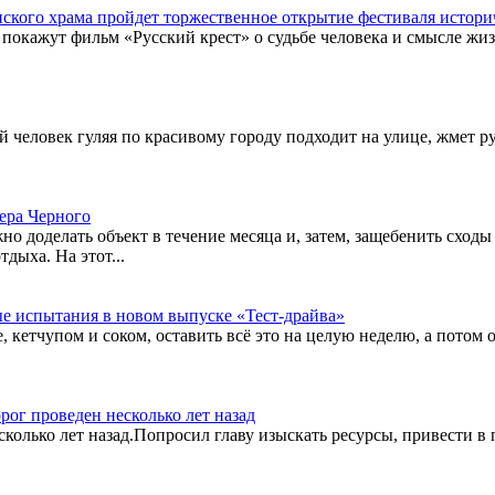
енского храма пройдет торжественное открытие фестиваля истори
а покажут фильм «Русский крест» о судьбе человека и смысле жизн
 человек гуляя по красивому городу подходит на улице, жмет р
ера Черного
о доделать объект в течение месяца и, затем, защебенить сходы 
дыха. На этот...
ые испытания в новом выпуске «Тест-драйва»
етчупом и соком, оставить всё это на целую неделю, а потом о
ог проведен несколько лет назад
колько лет назад.Попросил главу изыскать ресурсы, привести в 