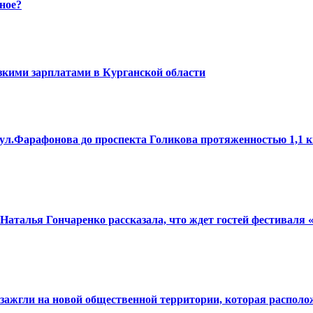
ное?
кими зарплатами в Курганской области
ул.Фарафонова до проспекта Голикова протяженностью 1,1 
аталья Гончаренко рассказала, что ждет гостей фестиваля 
 зажгли на новой общественной территории, которая располо