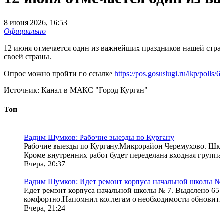
8 июня 2026, 16:53
Официально
12 июня отмечается один из важнейших праздников нашей стран
своей страны.
Опрос можно пройти по ссылке
https://pos.gosuslugi.ru/lkp/polls
Источник:
Канал в МАКС "Город Курган"
Топ
Вадим Шумков: Рабочие выезды по Кургану
Рабочие выезды по Кургану.Микрорайон Черемухово. Шко
Кроме внутренних работ будет переделана входная группа 
Вчера, 20:37
Вадим Шумков: Идет ремонт корпуса начальной школы № 
Идет ремонт корпуса начальной школы № 7. Выделено 65 
комфортно.Напомнил коллегам о необходимости обновить
Вчера, 21:24