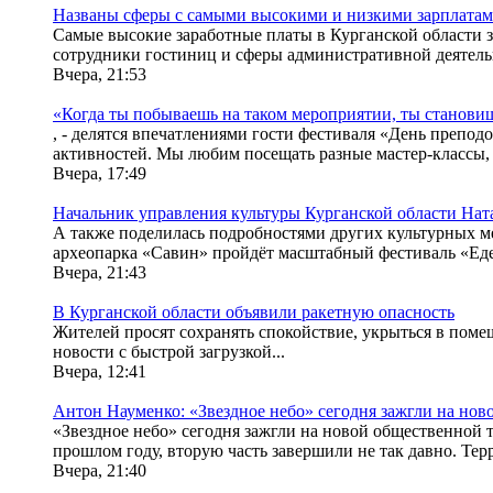
Названы сферы с самыми высокими и низкими зарплатам
Самые высокие заработные платы в Курганской области 
сотрудники гостиниц и сферы административной деятель
Вчера, 21:53
«Когда ты побываешь на таком мероприятии, ты становиш
, - делятся впечатлениями гости фестиваля «День препод
активностей. Мы любим посещать разные мастер-классы, с
Вчера, 17:49
Начальник управления культуры Курганской области Натал
А также поделилась подробностями других культурных ме
археопарка «Савин» пройдёт масштабный фестиваль «Еде
Вчера, 21:43
В Курганской области объявили ракетную опасность
Жителей просят сохранять спокойствие, укрыться в пом
новости с быстрой загрузкой...
Вчера, 12:41
Антон Науменко: «Звездное небо» сегодня зажгли на нов
«Звездное небо» сегодня зажгли на новой общественной т
прошлом году, вторую часть завершили не так давно. Тер
Вчера, 21:40