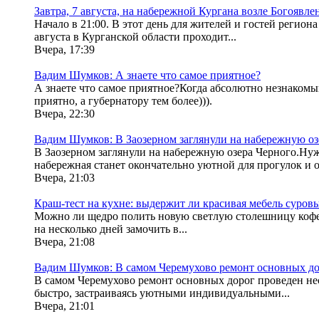
Завтра, 7 августа, на набережной Кургана возле Богоявл
Начало в 21:00. В этот день для жителей и гостей регион
августа в Курганской области проходит...
Вчера, 17:39
Вадим Шумков: А знаете что самое приятное?
А знаете что самое приятное?Когда абсолютно незнакомый
приятно, а губернатору тем более))).
Вчера, 22:30
Вадим Шумков: В Заозерном заглянули на набережную оз
В Заозерном заглянули на набережную озера Черного.Нужн
набережная станет окончательно уютной для прогулок и от
Вчера, 21:03
Краш-тест на кухне: выдержит ли красивая мебель суров
Можно ли щедро полить новую светлую столешницу кофе, к
на несколько дней замочить в...
Вчера, 21:08
Вадим Шумков: В самом Черемухово ремонт основных дор
В самом Черемухово ремонт основных дорог проведен нес
быстро, застраиваясь уютными индивидуальными...
Вчера, 21:01