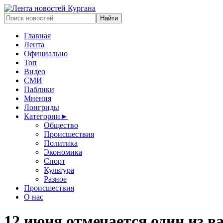
Главная
Лента
Официально
Топ
Видео
СМИ
Паблики
Мнения
Лонгриды
Категории
►
Общество
Происшествия
Политика
Экономика
Спорт
Культура
Разное
Происшествия
О нас
12 июня отмечается один из 