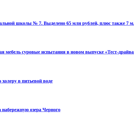
льной школы № 7. Выделено 65 млн рублей, плюс также 7 м
ая мебель суровые испытания в новом выпуске «Тест-драйва
 холеру в питьевой воде
а набережную озера Черного