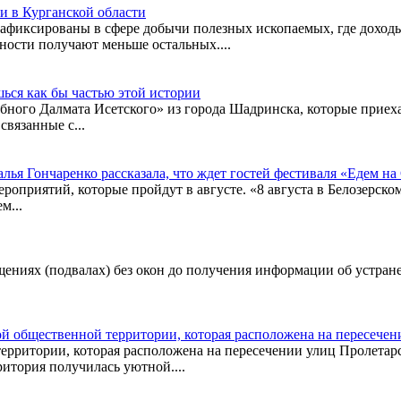
и в Курганской области
зафиксированы в сфере добычи полезных ископаемых, где доход
ности получают меньше остальных....
ься как бы частью этой истории
обного Далмата Исетского» из города Шадринска, которые приеха
вязанные с...
ья Гончаренко рассказала, что ждет гостей фестиваля «Едем на
роприятий, которые пройдут в августе. «8 августа в Белозерско
м...
ещениях (подвалах) без окон до получения информации об устра
ой общественной территории, которая расположена на пересечен
ерритории, которая расположена на пересечении улиц Пролетарск
ритория получилась уютной....