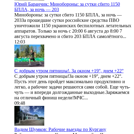
Юрий Баранчик: Минобороны: за сутки сбито 1150
БПЛА, за ночь — 203
Минобороны: за сутки сбито 1150 БПЛА, за ночь —
203За прошедшие сутки российские средства ПВО
уничтожили 1150 украинских беспилотных летательных
аппаратов. Только за ночь с 20:00 6 августа до 8:00 7
августа перехвачено и сбито 203 БПЛА самолётного...
12:03
С добрым утром пятницы!. За окном +19°, днем +22°
С добрым утром пятницы!За окном +19°, днем +22°.
Пусть этот день пройдет максимально продуктивно и
легко, а рабочие задачи решаются сами собой. Еще чуть-
чуть — и впереди долгожданные выходные.Заряжаемся
на отличный финиш недели!МЧС...
09:48
Вадим Шумков: Рабочие выезды по Кургану