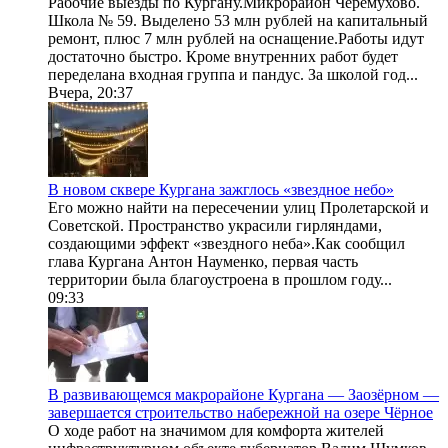
Рабочие выезды по Кургану.Микрорайон Черемухово.
Школа № 59. Выделено 53 млн рублей на капитальный
ремонт, плюс 7 млн рублей на оснащение.Работы идут
достаточно быстро. Кроме внутренних работ будет
переделана входная группа и пандус. За школой год...
Вчера, 20:37
В новом сквере Кургана зажглось «звездное небо»
Его можно найти на пересечении улиц Пролетарской и
Советской. Пространство украсили гирляндами,
создающими эффект «звездного неба».Как сообщил
глава Кургана Антон Науменко, первая часть
территории была благоустроена в прошлом году...
09:33
В развивающемся макрорайоне Кургана — Заозёрном —
завершается строительство набережной на озере Чёрное
О ходе работ на значимом для комфорта жителей