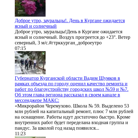
Доброе утро, зауральцы!. День в Кургане ожидается
ясный и солнечный
Доброе утро, зауральцы!День в Кургане ожидается
ясный и солнечный. Воздух прогреется до +23°. Ветер
северный, 3 м/с.#гтрккурган_доброеутро
07:15
Губернатор Курганской области Вадим Шумков в
рамках объезда по городу оценил качество ремонта и
работ по благоустройству городских школ №59 и №7.
Об этом глава региона рассказал в своем канале в
мессенджере МАКС:
«Микрорайон Черемухово. Школа № 59. Выделено 53
млн рублей на капитальный ремонт, плюс 7 млн рублей
на оснащение. Работы идут достаточно быстро. Кроме
внутренних работ будет переделана входная группа и
пандус. За школой год назад появился...
11:23