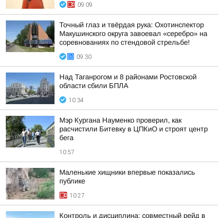
09:09
Точный глаз и твёрдая рука: Охотинспектор
Макушинского округа завоевал «серебро» на
соревнованиях по стендовой стрельбе!
09:30
Над Таганрогом и 8 районами Ростовской
области сбили БПЛА
10:34
Мэр Кургана Науменко проверил, как
расчистили Битевку в ЦПКиО и строят центр
бега
10:57
Маленькие хищники впервые показались
публике
10:27
Контроль и дисциплина: совместный рейд в