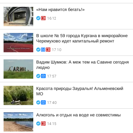
«Нам нравится бегать!»
16:12
В школе № 59 города Кургана в микрорайоне
Черемухово идет капитальный ремонт
17:10
Вадим Шумков: А меж тем на Савине сегодня
людно
17:57
Красота природы Зауралья! Альменевский
МО
17:40
Алкоголь и отдых на воде не совместимы
14:15