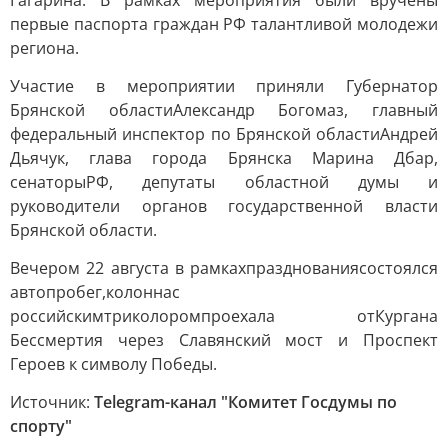
Гагарина. В рамках мероприятия были вручены
первые паспорта граждан РФ талантливой молодежи
региона.
Участие в мероприятии приняли Губернатор
Брянской области
Александр Богомаз, главный
федеральный инспектор по Брянской области
Андрей
Дьячук, глава города Брянска Марина Дбар,
сенаторы
РФ, депутаты областной думы и
руководители органов государственной власти
Брянской области.
Вечером 22 августа в рамках
празднования
состоялся
автопробег,
колонна
с
российским
триколором
проехала от
Кургана
Бессмертия через Славянский мост и Проспект
Героев к символу Победы.
Источник:
Telegram-канал "Комитет Госдумы по
спорту"