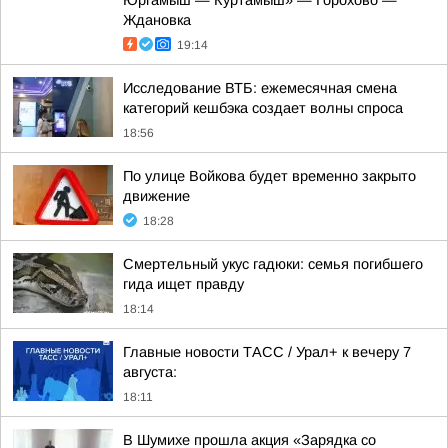
Юргамыш — Куртамыш» — Горохово —
Ждановка
19:14
Исследование ВТБ: ежемесячная смена
категорий кешбэка создает волны спроса
18:56
По улице Войкова будет временно закрыто
движение
18:28
Смертельный укус гадюки: семья погибшего
гида ищет правду
18:14
Главные новости ТАСС / Урал+ к вечеру 7
августа:
18:11
В Шумихе прошла акция «Зарядка со