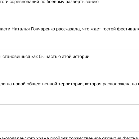
итоги соревнований по боевому развертыванию
асти Наталья Гончаренко рассказала, что ждет гостей фестивал
 становишься как бы частью этой истории
гли на новой общественной территории, которая расположена на
ле Богоявленского храма пройдет торжественное открытие фестив