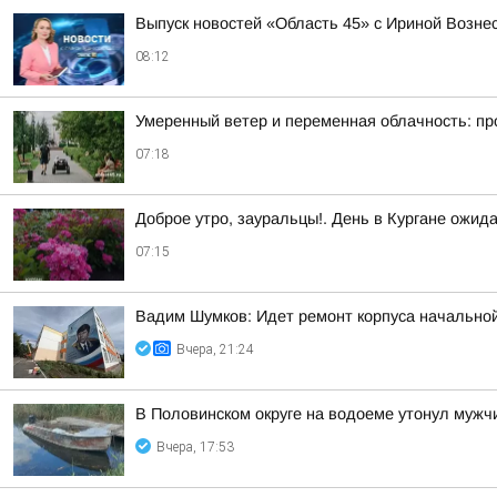
Выпуск новостей «Область 45» с Ириной Вознес
08:12
Умеренный ветер и переменная облачность: прог
07:18
Доброе утро, зауральцы!. День в Кургане ожид
07:15
Вадим Шумков: Идет ремонт корпуса начальной
Вчера, 21:24
В Половинском округе на водоеме утонул мужч
Вчера, 17:53