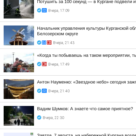
Потушить за 100 секунд — в Кургане подвели 
Вчера, 17:09
Начальник управления культуры Курганской обл
Белозерском округе
Вчера, 21:43
«Когда ты побываешь на таком мероприятии, ты
Вчера, 17:49
Антон Науменко: «Звездное небо» сегодня заж
Вчера, 21:40
Вадим Шумков: А знаете что самое приятное?
Вчера, 22:30
Завтра, 7 августа, на набережной Кургана воз