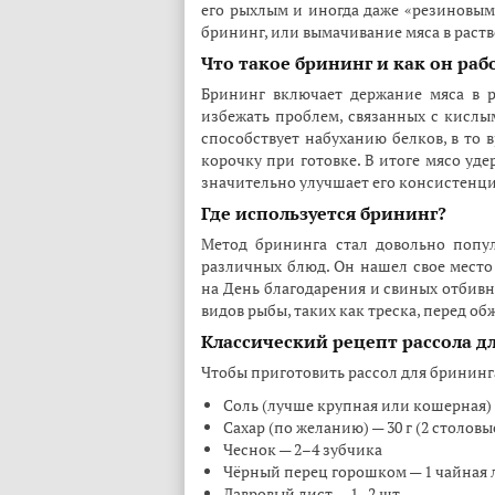
его рыхлым и иногда даже «резиновым»
брининг, или вымачивание мяса в раство
Что такое брининг и как он раб
Брининг включает держание мяса в р
избежать проблем, связанных с кислы
способствует набуханию белков, в то 
корочку при готовке. В итоге мясо уд
значительно улучшает его консистенц
Где используется брининг?
Метод брининга стал довольно попу
различных блюд. Он нашел свое место
на День благодарения и свиных отбивн
видов рыбы, таких как треска, перед о
Классический рецепт рассола д
Чтобы приготовить рассол для брининга
Соль (лучше крупная или кошерная) 
Сахар (по желанию) — 30 г (2 столов
Чеснок — 2–4 зубчика
Чёрный перец горошком — 1 чайная 
Лавровый лист — 1–2 шт.