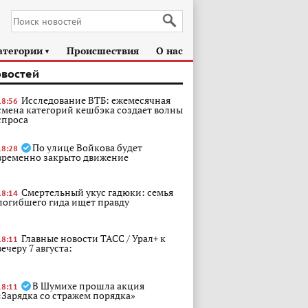
атегории
Происшествия
О нас
►
овостей
Исследование ВТБ: ежемесячная
18:56
смена категорий кешбэка создает волны
спроса
По улице Войкова будет
18:28
временно закрыто движение
Смертельный укус гадюки: семья
18:14
погибшего гида ищет правду
Главные новости ТАСС / Урал+ к
18:11
вечеру 7 августа:
В Шумихе прошла акция
18:11
«Зарядка со стражем порядка»