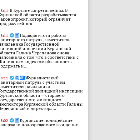
В Кургане запретят вейпы. В
18:11
Курганской области разрабатывается
законопроект, который ограничит
продажу вейпов
Подводя итоги работы
18:11
санитарного патруля, заместитель
начальника Государственной
жилищной инспекции Курганской
области Галина Черепанова снова
напомнила о том, что в соответствии с
Жилищным кодексом обязанность
содержать и...
Журналистский
18:11
санитарный патруль с участием
заместителя начальника
Государственной жилищной инспекции
Курганской области — старшего
государственного жилищного
инспектора Курганской области Галины
Черепановой и директора...
Курганские полицейские
18:02
задержали подозреваемого в хищении
телефона и денежных средств с
банковского счёта