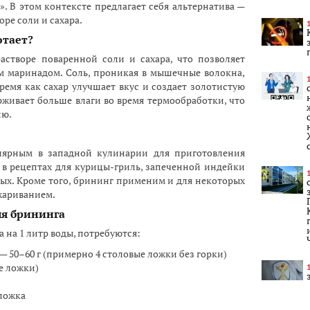
. В этом контексте предлагает себя альтернатива —
ре соли и сахара.
отает?
астворе поваренной соли и сахара, что позволяет
м маринадом. Соль, проникая в мышечные волокна,
время как сахар улучшает вкус и создает золотистую
ерживает больше влаги во время термообработки, что
ию.
лярным в западной кулинарии для приготовления
 в рецептах для курицы-гриль, запеченной индейки
ых. Кроме того, брининг применим и для некоторых
бжариванием.
ля брининга
 на 1 литр воды, потребуются:
— 50–60 г (примерно 4 столовые ложки без горки)
ые ложки)
ложка