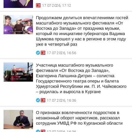
17.07.2026, 17:12
Продолжаем делиться впечатлениями гостей
масштабного музыкального фестиваля «От
Востока до Запада» от праздника музыки,
который по инициативе губернатора Вадима
Шумкова прошел у нас в регионе в этом году
уже в четвертый раз
17.07.2026, 16:56
Участница масштабного музыкального
фестиваля «От Востока до Запада»,
Екатерина Лапшина-Дитрих – солистка
Государственного театра оперы и балета
Удмуртской Республики им. П. И. Чайковского
– родилась и выросла в Кургане
17.07.2026, 16:36
О признаках вовлеченности подростков в
незаконный оборот наркотиков, рассказал
сотрудник УМВД РФ по Курганской области