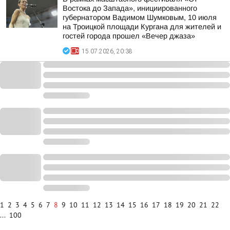
Востока до Запада», инициированного
губернатором Вадимом Шумковым, 10 июля
на Троицкой площади Кургана для жителей и
гостей города прошел «Вечер джаза»
15.07.2026, 20:38
1
2
3
4
5
6
7
8
9
10
11
12
13
14
15
16
17
18
19
20
21
22
...
100