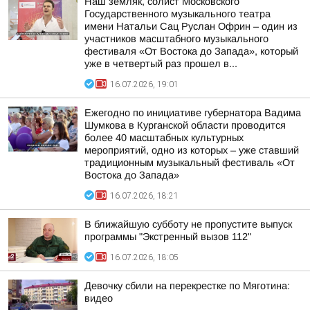
Наш земляк, солист Московского
Государственного музыкального театра
имени Натальи Сац Руслан Офрин – один из
участников масштабного музыкального
фестиваля «От Востока до Запада», который
уже в четвертый раз прошел в...
16.07.2026, 19:01
Ежегодно по инициативе губернатора Вадима
Шумкова в Курганской области проводится
более 40 масштабных культурных
мероприятий, одно из которых – уже ставший
традиционным музыкальный фестиваль «От
Востока до Запада»
16.07.2026, 18:21
В ближайшую субботу не пропустите выпуск
программы "Экстренный вызов 112"
16.07.2026, 18:05
Девочку сбили на перекрестке по Мяготина:
видео