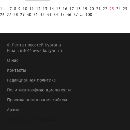
1
...
7
8
9
10
11
12
13
14
15
16
17
18
19
20
21
22
23
24
25
26
27
28
29
30
31
32
33
34
35
36
37
...
100
© Лента новостей Кургана
Email:
info@news-kurgan.ru
О нас
Контакты
Редакционная политика
Политика конфиденциальности
Правила пользования сайтом
Архив
Лента новостей Кургана