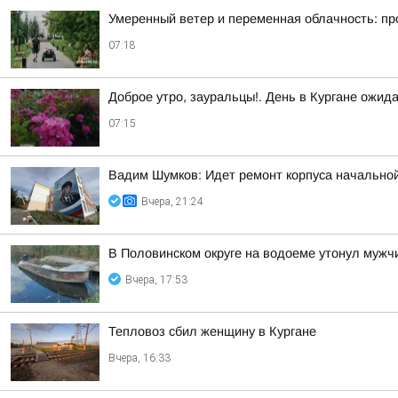
Умеренный ветер и переменная облачность: прог
07:18
Доброе утро, зауральцы!. День в Кургане ожид
07:15
Вадим Шумков: Идет ремонт корпуса начальной
Вчера, 21:24
В Половинском округе на водоеме утонул мужч
Вчера, 17:53
Тепловоз сбил женщину в Кургане
Вчера, 16:33