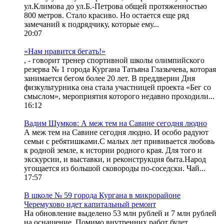
ул.Климова до ул.Б.-Петрова общей протяженностью
800 метров. Стало красиво. Но остается еще ряд
замечаний к подрядчику, которые ему...
20:07
«Нам нравится бегать!»
, - говорит тренер спортивной школы олимпийского
резерва № 1 города Кургана Татьяна Глазычева, которая
занимается бегом более 20 лет. В преддверии Дня
физкультурника она стала участницей проекта «Бег со
смыслом», мероприятия которого недавно проходили...
16:12
Вадим Шумков: А меж тем на Савине сегодня людно
А меж тем на Савине сегодня людно. И особо радуют
семьи с ребятишками.С малых лет прививается любовь
к родной земле, к истории родного края. Для того и
экскурсии, и выставки, и реконструкция быта.Народ
угощается из большой сковороды по-соседски. Чай...
17:57
В школе № 59 города Кургана в микрорайоне
Черемухово идет капитальный ремонт
На обновление выделено 53 млн рублей и 7 млн рублей
на оснащение. Помимо внутренних работ будет