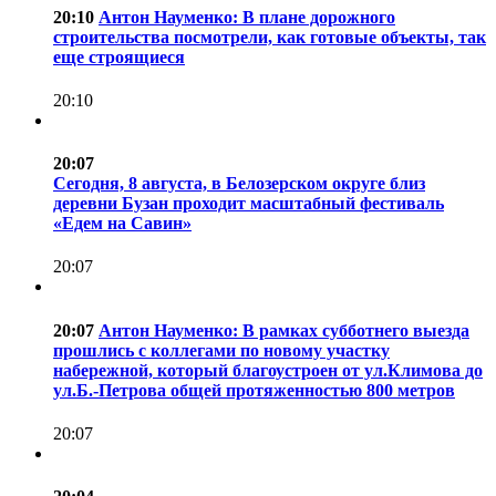
20:10
Антон Науменко: В плане дорожного
строительства посмотрели, как готовые объекты, так
еще строящиеся
20:10
20:07
Сегодня, 8 августа, в Белозерском округе близ
деревни Бузан проходит масштабный фестиваль
«Едем на Савин»
20:07
20:07
Антон Науменко: В рамках субботнего выезда
прошлись с коллегами по новому участку
набережной, который благоустроен от ул.Климова до
ул.Б.-Петрова общей протяженностью 800 метров
20:07