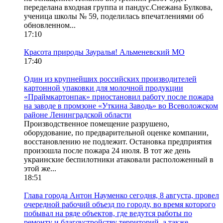
переделана входная группа и пандус.Снежана Булкова,
ученица школы № 59, поделилась впечатлениями об
обновленном...
17:10
Красота природы Зауралья! Альменевский МО
17:40
Один из крупнейших российских производителей
картонной упаковки для молочной продукции
«Праймкартонпак» приостановил работу после пожара
на заводе в промзоне «Уткина Заводь» во Всеволожском
районе Ленинградской области
Производственное помещение разрушено,
оборудование, по предварительной оценке компании,
восстановлению не подлежит. Остановка предприятия
произошла после пожара 24 июля. В тот же день
украинские беспилотники атаковали расположенный в
этой же...
18:51
Глава города Антон Науменко сегодня, 8 августа, провел
очередной рабочий объезд по городу, во время которого
побывал на ряде объектов, где ведутся работы по
ремонту и благоустройству территорий, а также