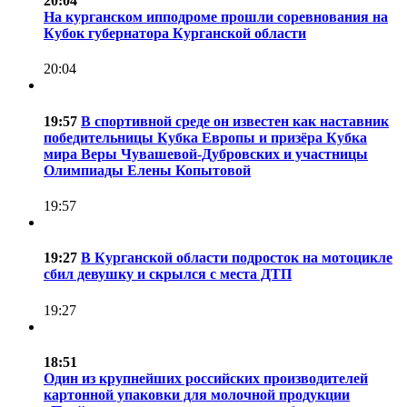
20:04
На курганском ипподроме прошли соревнования на
Кубок губернатора Курганской области
20:04
19:57
В спортивной среде он известен как наставник
победительницы Кубка Европы и призёра Кубка
мира Веры Чувашевой-Дубровских и участницы
Олимпиады Елены Копытовой
19:57
19:27
В Курганской области подросток на мотоцикле
сбил девушку и скрылся с места ДТП
19:27
18:51
Один из крупнейших российских производителей
картонной упаковки для молочной продукции