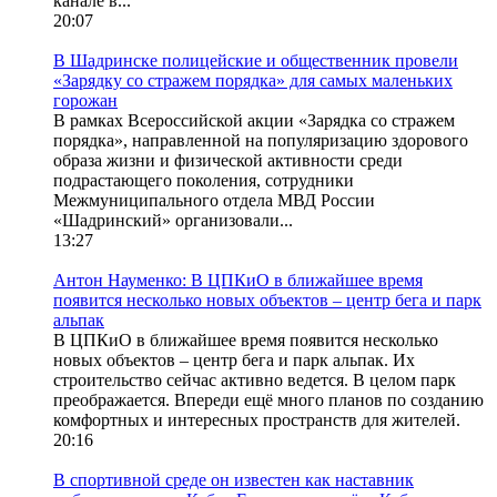
канале в...
20:07
В Шадринске полицейские и общественник провели
«Зарядку со стражем порядка» для самых маленьких
горожан
В рамках Всероссийской акции «Зарядка со стражем
порядка», направленной на популяризацию здорового
образа жизни и физической активности среди
подрастающего поколения, сотрудники
Межмуниципального отдела МВД России
«Шадринский» организовали...
13:27
Антон Науменко: В ЦПКиО в ближайшее время
появится несколько новых объектов – центр бега и парк
альпак
В ЦПКиО в ближайшее время появится несколько
новых объектов – центр бега и парк альпак. Их
строительство сейчас активно ведется. В целом парк
преображается. Впереди ещё много планов по созданию
комфортных и интересных пространств для жителей.
20:16
В спортивной среде он известен как наставник