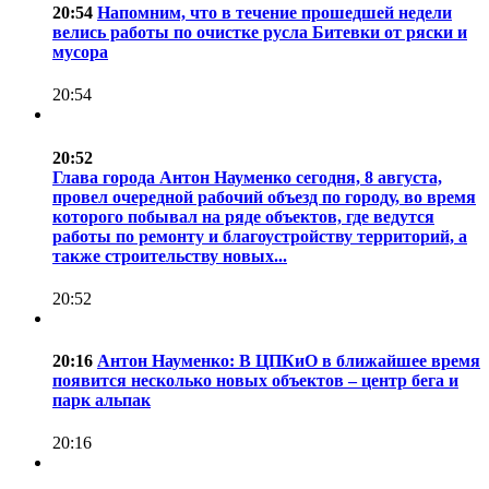
20:54
Напомним, что в течение прошедшей недели
велись работы по очистке русла Битевки от ряски и
мусора
20:54
20:52
Глава города Антон Науменко сегодня, 8 августа,
провел очередной рабочий объезд по городу, во время
которого побывал на ряде объектов, где ведутся
работы по ремонту и благоустройству территорий, а
также строительству новых...
20:52
20:16
Антон Науменко: В ЦПКиО в ближайшее время
появится несколько новых объектов – центр бега и
парк альпак
20:16