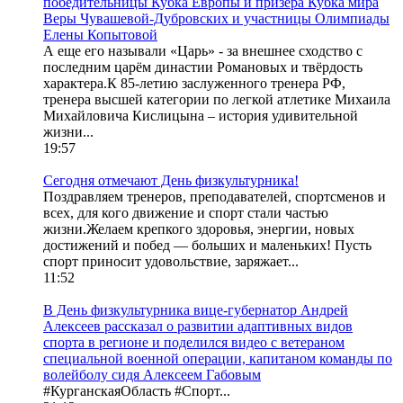
победительницы Кубка Европы и призёра Кубка мира
Веры Чувашевой-Дубровских и участницы Олимпиады
Елены Копытовой
А еще его называли «Царь» - за внешнее сходство с
последним царём династии Романовых и твёрдость
характера.К 85-летию заслуженного тренера РФ,
тренера высшей категории по легкой атлетике Михаила
Михайловича Кислицына – история удивительной
жизни...
19:57
Сегодня отмечают День физкультурника!
Поздравляем тренеров, преподавателей, спортсменов и
всех, для кого движение и спорт стали частью
жизни.Желаем крепкого здоровья, энергии, новых
достижений и побед — больших и маленьких! Пусть
спорт приносит удовольствие, заряжает...
11:52
В День физкультурника вице-губернатор Андрей
Алексеев рассказал о развитии адаптивных видов
спорта в регионе и поделился видео с ветераном
специальной военной операции, капитаном команды по
волейболу сидя Алексеем Габовым
#КурганскаяОбласть #Спорт...