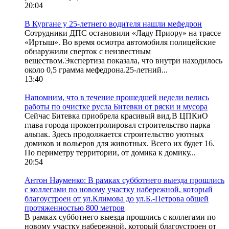
20:04
В Кургане у 25-летнего водителя нашли мефедрон
Сотрудники ДПС остановили «Ладу Приору» на трассе
«Иртыш». Во время осмотра автомобиля полицейские
обнаружили сверток с неизвестным
веществом.Экспертиза показала, что внутри находилось
около 0,5 грамма мефедрона.25-летний...
13:40
Напомним, что в течение прошедшей недели велись
работы по очистке русла Битевки от ряски и мусора
Сейчас Битевка приобрела красивый вид.В ЦПКиО
глава города проконтролировал строительство парка
альпак. Здесь продолжается строительство уютных
домиков и вольеров для животных. Всего их будет 16.
По периметру территории, от домика к домику...
20:54
Антон Науменко: В рамках субботнего выезда прошлись
с коллегами по новому участку набережной, который
благоустроен от ул.Климова до ул.Б.-Петрова общей
протяженностью 800 метров
В рамках субботнего выезда прошлись с коллегами по
новому участку набережной, который благоустроен от