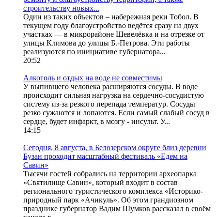
строительству новых...
Один из таких объектов – набережная реки Тобол. В
текущем году благоустройство ведётся сразу на двух
участках — в микрорайоне Шевелёвка и на отрезке от
улицы Климова до улицы Б.-Петрова. Эти работы
реализуются по инициативе губернатора...
20:52
Алкоголь и отдых на воде не совместимы
У выпившего человека расширяются сосуды. В воде
происходит сильная нагрузка на сердечно-сосудистую
систему из-за резкого перепада температур. Сосуды
резко сужаются и лопаются. Если самый слабый сосуд в
сердце, будет инфаркт, в мозгу - инсульт. У...
14:15
Сегодня, 8 августа, в Белозерском округе близ деревни
Бузан проходит масштабный фестиваль «Едем на
Савин»
Тысячи гостей собрались на территории археопарка
«Святилище Савин», который входит в состав
регионального туристического комплекса «Историко-
природный парк «Ачикуль». Об этом грандиозном
празднике губернатор Вадим Шумков рассказал в своём